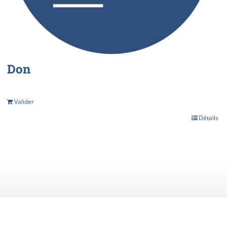
Don
Valider
€
Détails
s