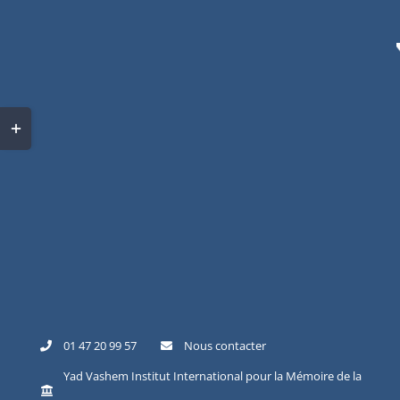
Skip
to
content
Toggle
Sliding
Bar
Area
01 47 20 99 57
Nous contacter
Yad Vashem Institut International pour la Mémoire de la