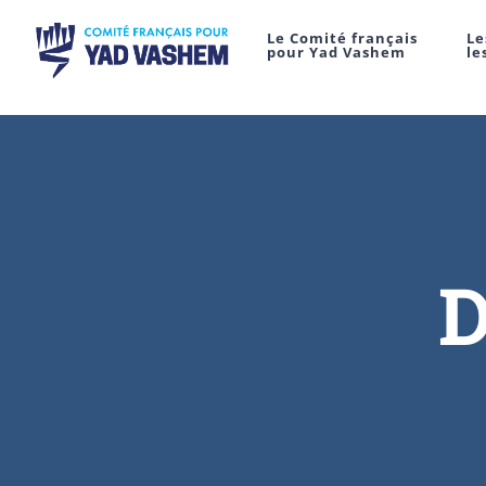
Le Comité français
Le
pour Yad Vashem
le
D