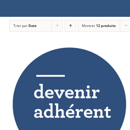
Trier par
Date
Montrer
12 produits