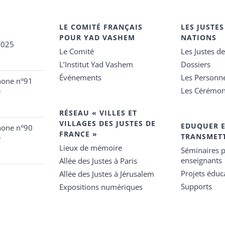
LE COMITÉ FRANÇAIS
LES JUSTES
POUR YAD VASHEM
NATIONS
2025
Le Comité
Les Justes d
L’Institut Yad Vashem
Dossiers
Événements
Les Personn
hone n°91
Les Cérémon
e
RÉSEAU « VILLES ET
VILLAGES DES JUSTES DE
EDUQUER 
hone n°90
FRANCE »
TRANSMET
e
Lieux de mémoire
Séminaires p
enseignants
Allée des Justes à Paris
Projets éduca
Allée des Justes à Jérusalem
Supports
Expositions numériques