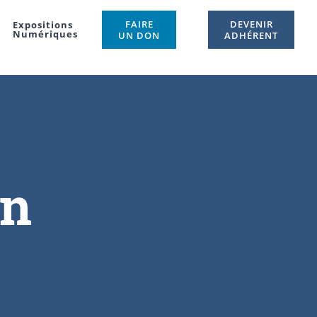
FAIRE
DEVENIR
Expositions
Numériques
UN DON
ADHÉRENT
on