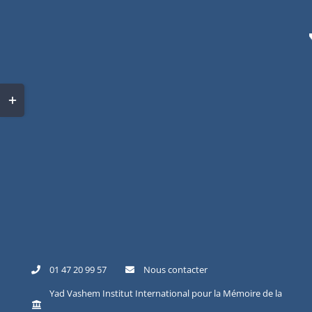
Skip
to
content
Toggle
Sliding
Bar
Area
01 47 20 99 57
Nous contacter
Yad Vashem Institut International pour la Mémoire de la