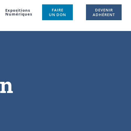
FAIRE
DEVENIR
Expositions
Numériques
UN DON
ADHÉRENT
on