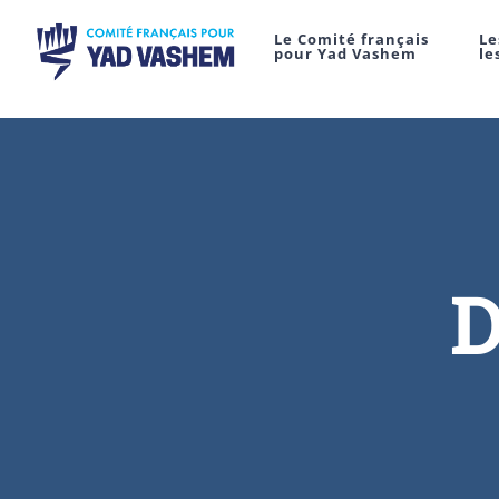
Le Comité français
Le
pour Yad Vashem
le
D