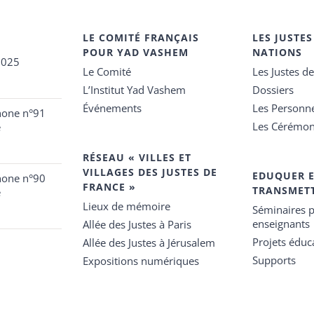
LE COMITÉ FRANÇAIS
LES JUSTES
POUR YAD VASHEM
NATIONS
2025
Le Comité
Les Justes d
L’Institut Yad Vashem
Dossiers
Événements
Les Personn
hone n°91
Les Cérémon
e
RÉSEAU « VILLES ET
VILLAGES DES JUSTES DE
EDUQUER 
hone n°90
FRANCE »
TRANSMET
e
Lieux de mémoire
Séminaires p
enseignants
Allée des Justes à Paris
Projets éduca
Allée des Justes à Jérusalem
Supports
Expositions numériques