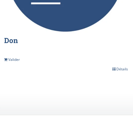
Don
Valider
€
Détails
s