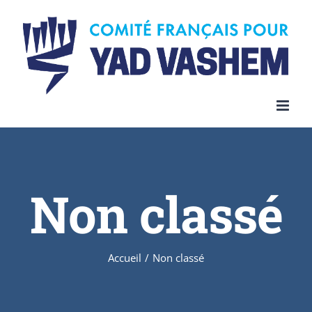
Skip
to
content
Non classé
Accueil
/
Non classé