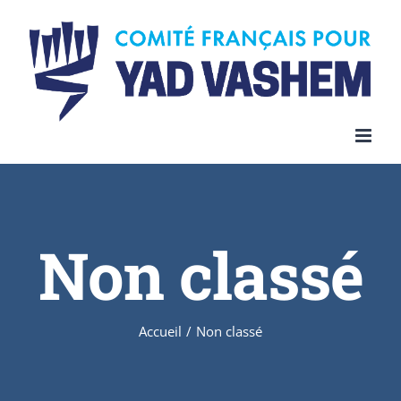
Skip
to
content
Non classé
Accueil
/
Non classé