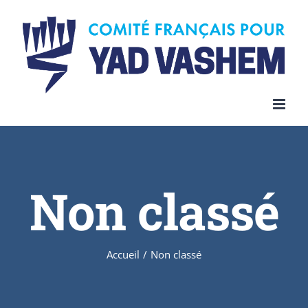
Skip
to
content
Non classé
Accueil
/
Non classé