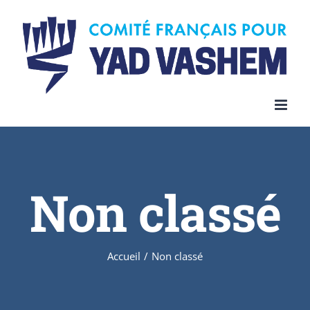
Skip
to
content
Non classé
Accueil
/
Non classé