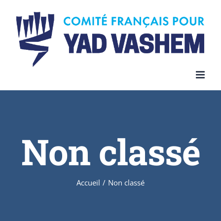
Skip
to
content
Non classé
Accueil
/
Non classé