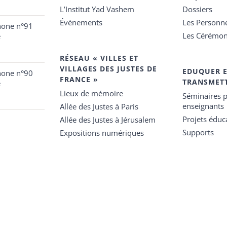
L’Institut Yad Vashem
Dossiers
Événements
Les Personn
hone n°91
Les Cérémon
e
RÉSEAU « VILLES ET
VILLAGES DES JUSTES DE
EDUQUER 
hone n°90
FRANCE »
TRANSMET
e
Lieux de mémoire
Séminaires p
enseignants
Allée des Justes à Paris
Projets éduca
Allée des Justes à Jérusalem
Supports
Expositions numériques