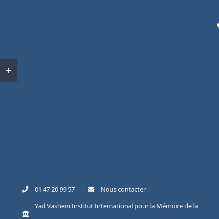
Skip
to
content
Toggle
Sliding
Bar
Area
01 47 20 99 57
Nous contacter
Yad Vashem Institut International pour la Mémoire de la