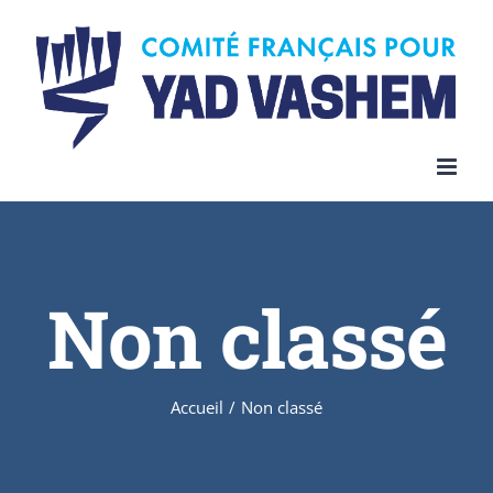
Skip
to
content
Non classé
Accueil
/
Non classé