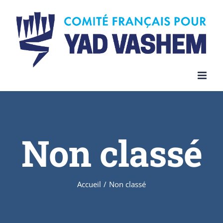
Skip
to
content
Non classé
Accueil
/
Non classé