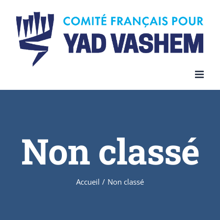
Skip
to
content
Non classé
Accueil
/
Non classé