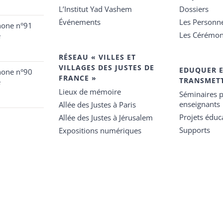
L’Institut Yad Vashem
Dossiers
Événements
Les Personn
hone n°91
Les Cérémon
e
RÉSEAU « VILLES ET
VILLAGES DES JUSTES DE
EDUQUER 
hone n°90
FRANCE »
TRANSMET
e
Lieux de mémoire
Séminaires p
enseignants
Allée des Justes à Paris
Projets éduca
Allée des Justes à Jérusalem
Supports
Expositions numériques