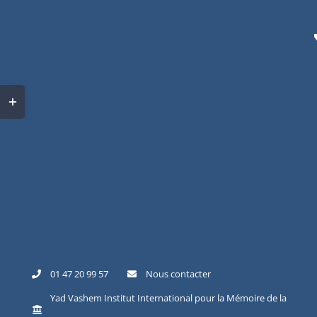
Skip
to
content
Toggle
Sliding
Bar
Area
01 47 20 99 57
Nous contacter
Yad Vashem Institut International pour la Mémoire de la