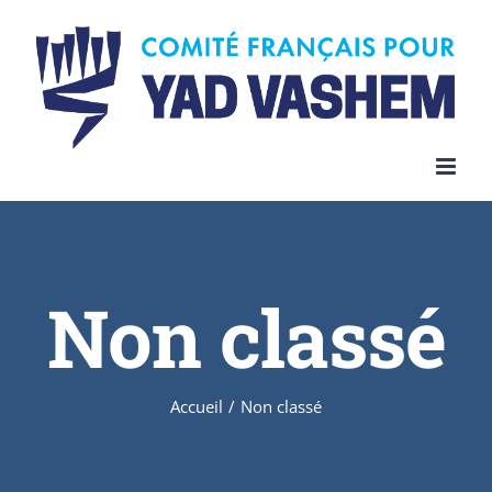
Skip
to
content
Non classé
Accueil
/
Non classé