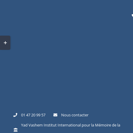
Skip
to
content
Toggle
Sliding
Bar
Area
01 47 20 99 57
Nous contacter
Yad Vashem Institut International pour la Mémoire de la