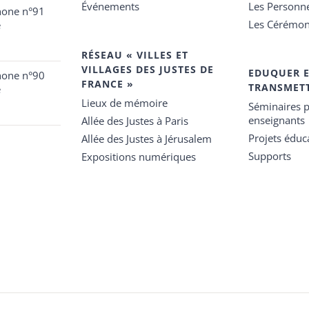
Événements
Les Personn
hone n°91
Les Cérémon
e
RÉSEAU « VILLES ET
VILLAGES DES JUSTES DE
EDUQUER 
hone n°90
FRANCE »
TRANSMET
e
Lieux de mémoire
Séminaires p
enseignants
Allée des Justes à Paris
Projets éduca
Allée des Justes à Jérusalem
Supports
Expositions numériques