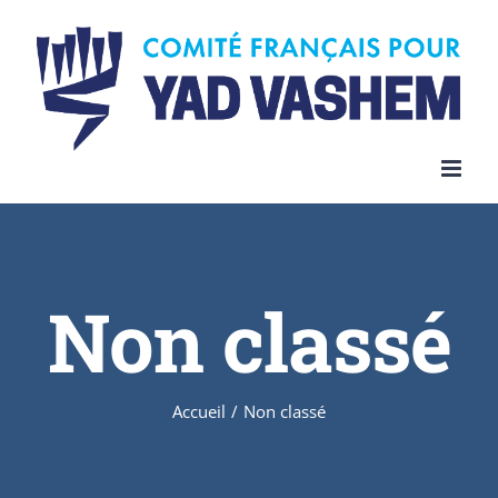
Skip
to
content
Non classé
Accueil
/
Non classé