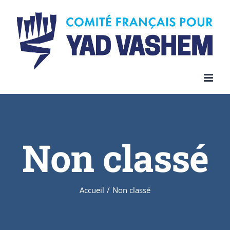
Skip
to
content
Non classé
Accueil
/
Non classé