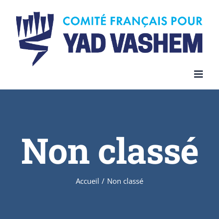
Skip
to
content
Non classé
Accueil
/
Non classé