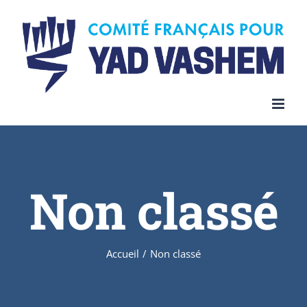
Skip
to
content
Non classé
Accueil
/
Non classé