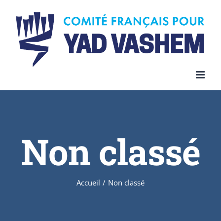
Skip
to
content
Non classé
Accueil
/
Non classé