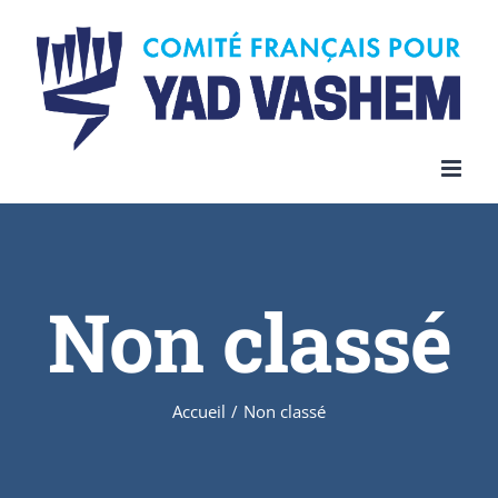
Skip
to
content
Non classé
Accueil
/
Non classé