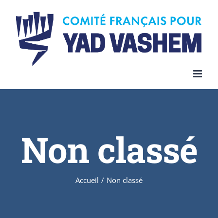
Skip
to
content
Non classé
Accueil
/
Non classé