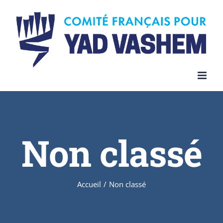
Skip
to
content
Non classé
Accueil
/
Non classé