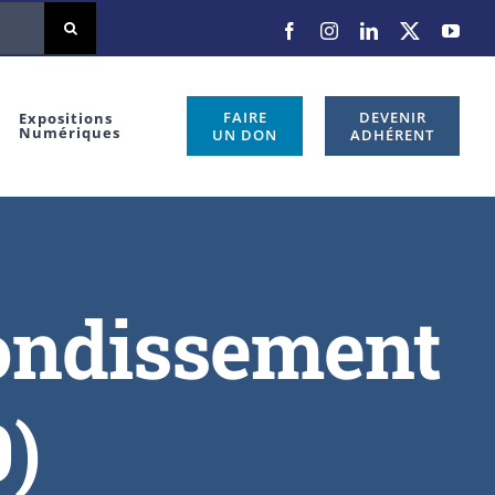
Facebook
Instagram
LinkedIn
X
You
FAIRE
DEVENIR
Expositions
Numériques
UN DON
ADHÉRENT
rondissement
0)