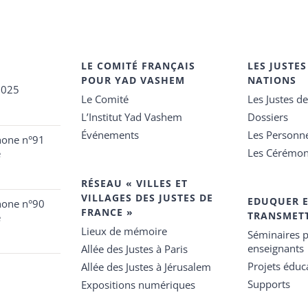
LE COMITÉ FRANÇAIS
LES JUSTES
POUR YAD VASHEM
NATIONS
2025
Le Comité
Les Justes d
L’Institut Yad Vashem
Dossiers
Événements
Les Personn
hone n°91
Les Cérémon
e
RÉSEAU « VILLES ET
VILLAGES DES JUSTES DE
EDUQUER 
hone n°90
FRANCE »
TRANSMET
e
Lieux de mémoire
Séminaires p
enseignants
Allée des Justes à Paris
Projets éduca
Allée des Justes à Jérusalem
Supports
Expositions numériques