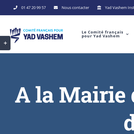
Skip
01 47 20 99 57
Nous contacter
Yad Vashem Inst
to
content
Le Comité français
pour Yad Vashem
Toggle
Sliding
Bar
Area
A la Mairie
d