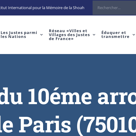
Rechercher
itut International pour la Mémoire de la Shoah
Réseau «Villes et
Les Justes parmi
Éduquer et
Villages des Justes
les Nations
transmettre
de France»
 du 10éme ar
e Paris (7501