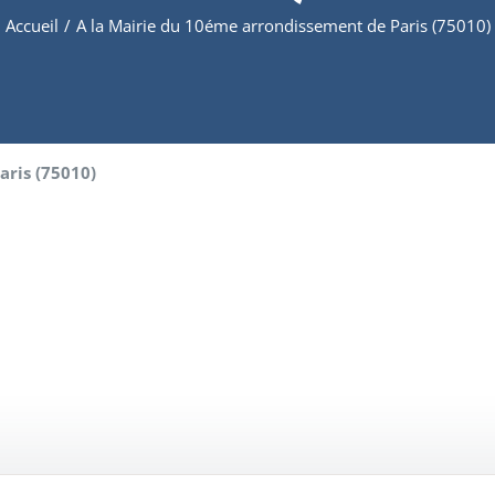
Accueil
/
A la Mairie du 10éme arrondissement de Paris (75010)
aris (75010)