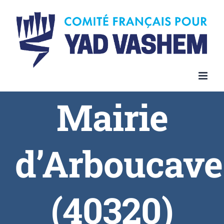
Skip
to
content
Mairie
d’Arboucave
(40320)