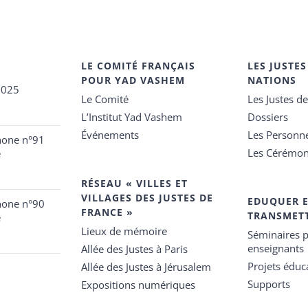
LE COMITÉ FRANÇAIS
LES JUSTES
POUR YAD VASHEM
NATIONS
2025
Le Comité
Les Justes d
L’Institut Yad Vashem
Dossiers
Événements
Les Personn
hone n°91
Les Cérémon
e
RÉSEAU « VILLES ET
VILLAGES DES JUSTES DE
EDUQUER 
hone n°90
FRANCE »
TRANSMET
e
Lieux de mémoire
Séminaires p
enseignants
Allée des Justes à Paris
Projets éduca
Allée des Justes à Jérusalem
Supports
Expositions numériques