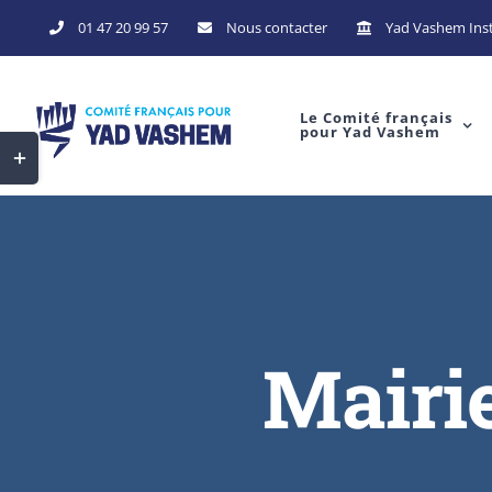
Skip
01 47 20 99 57
Nous contacter
Yad Vashem Inst
to
content
Le Comité français
pour Yad Vashem
Toggle
Sliding
Bar
Area
Mairie