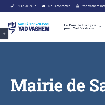
Skip
01 47 20 99 57
Nous contacter
Yad Vashem Inst
to
content
Le Comité français
pour Yad Vashem
Toggle
Sliding
Bar
Area
Mairie de S