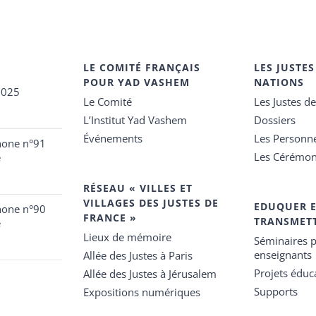
LE COMITÉ FRANÇAIS
LES JUSTES
POUR YAD VASHEM
NATIONS
2025
Le Comité
Les Justes d
L’Institut Yad Vashem
Dossiers
Événements
Les Personn
hone n°91
Les Cérémon
e
RÉSEAU « VILLES ET
VILLAGES DES JUSTES DE
EDUQUER 
hone n°90
FRANCE »
TRANSMET
e
Lieux de mémoire
Séminaires p
enseignants
Allée des Justes à Paris
Projets éduca
Allée des Justes à Jérusalem
Supports
Expositions numériques