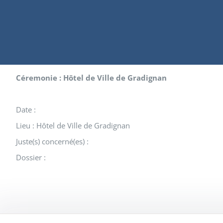
Céremonie : Hôtel de Ville de Gradignan
Date :
Lieu : Hôtel de Ville de Gradignan
Juste(s) concerné(es) :
Dossier :