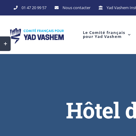
Skip
01 47 20 99 57
Nous contacter
Yad Vashem Inst
to
content
Le Comité français
pour Yad Vashem
Toggle
Sliding
Bar
Area
Hôtel 