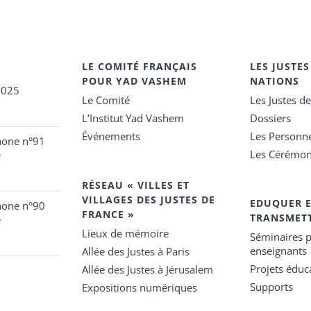
LE COMITÉ FRANÇAIS
LES JUSTES
POUR YAD VASHEM
NATIONS
2025
Le Comité
Les Justes d
L’Institut Yad Vashem
Dossiers
Événements
Les Personn
hone n°91
Les Cérémon
e
RÉSEAU « VILLES ET
VILLAGES DES JUSTES DE
EDUQUER 
hone n°90
FRANCE »
TRANSMET
e
Lieux de mémoire
Séminaires p
enseignants
Allée des Justes à Paris
Projets éduca
Allée des Justes à Jérusalem
Supports
Expositions numériques