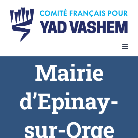
Skip
to
content
Mairie
d’Epinay-
sur-Orge