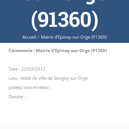
(91360)
Accueil
/
Mairie d’Epinay-sur-Orge (91360)
Céremonie : Mairie d’Epinay-sur-Orge (91360)
Date : 22/03/2012
Lieu : Hôtel de ville de Savigny-sur-Orge
Juste(s) concerné(es) :
Dossier :