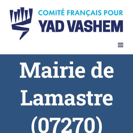
Skip
to
content
Mairie de
Lamastre
(07270)