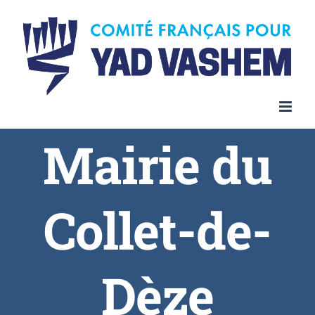
Skip
to
content
Mairie du
Collet-de-
Dèze