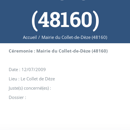
(48160)
Accueil
/
Mairie du Collet-de-Dèze (48160)
Céremonie : Mairie du Collet-de-Dèze (48160)
Date : 12/07/2009
Lieu : Le Collet de Dèze
Juste(s) concerné(es) :
Dossier :