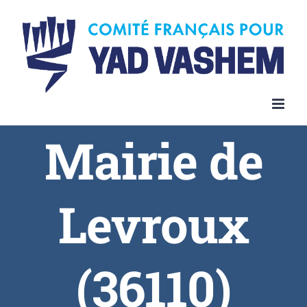
Skip
to
content
Mairie de
Levroux
(36110)