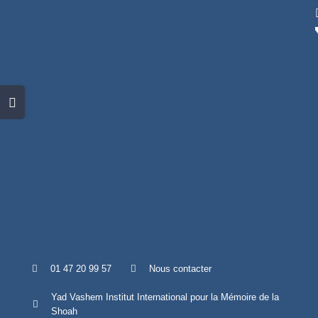
Skip
to
content
Toggle
Sliding
Bar
Area
01 47 20 99 57
Nous contacter
Yad Vashem Institut International pour la Mémoire de la
Shoah