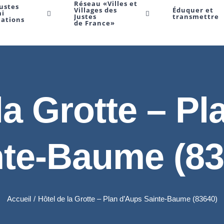
Réseau «Villes et
Justes
Villages des
Éduquer et
mi
Justes
transmettre
Nations
de France»
la Grotte – P
nte-Baume (83
Accueil
/
Hôtel de la Grotte – Plan d’Aups Sainte-Baume (83640)