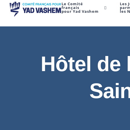
Le Comité
Les 
français
par
pour Yad Vashem
les 
Hôtel de 
Sai