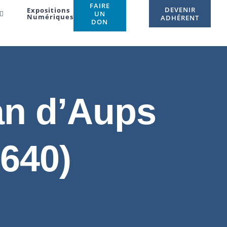
FAIRE
DEVENIR
Expositions
UN
Numériques
ADHÉRENT
DON
lan d’Aups
640)