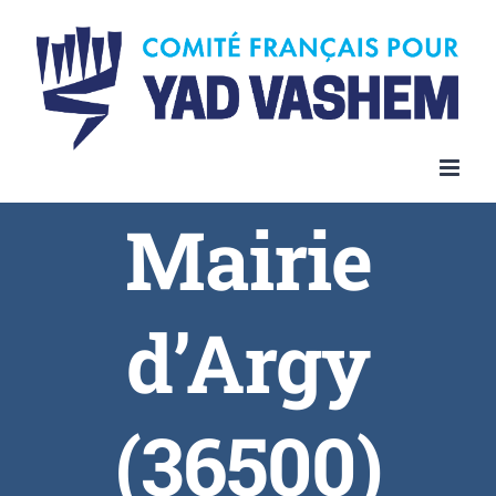
Skip
to
content
Mairie
d’Argy
(36500)