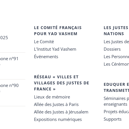
LE COMITÉ FRANÇAIS
LES JUSTES
POUR YAD VASHEM
NATIONS
2025
Le Comité
Les Justes d
L’Institut Yad Vashem
Dossiers
Événements
Les Personn
hone n°91
Les Cérémon
e
RÉSEAU « VILLES ET
VILLAGES DES JUSTES DE
EDUQUER 
hone n°90
FRANCE »
TRANSMET
e
Lieux de mémoire
Séminaires p
enseignants
Allée des Justes à Paris
Projets éduca
Allée des Justes à Jérusalem
Supports
Expositions numériques