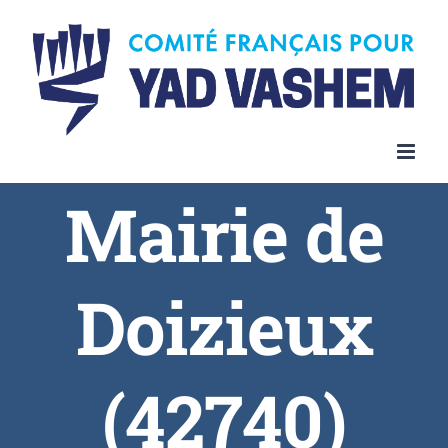
Skip
to
content
Mairie de
Doizieux
(42740)