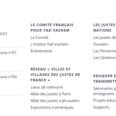
LE COMITÉ FRANÇAIS
LES JUSTES
POUR YAD VASHEM
NATIONS
2025
Le Comité
Les Justes d
L’Institut Yad Vashem
Dossiers
Événements
Les Personn
hone n°91
Les Cérémon
e
RÉSEAU « VILLES ET
VILLAGES DES JUSTES DE
EDUQUER 
hone n°90
FRANCE »
TRANSMET
e
Lieux de mémoire
Séminaires p
enseignants
Allée des Justes à Paris
Projets éduca
Allée des Justes à Jérusalem
Supports
Expositions numériques