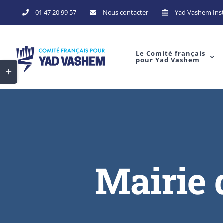
Skip
01 47 20 99 57
Nous contacter
Yad Vashem Inst
to
content
Le Comité français
pour Yad Vashem
Toggle
Sliding
Bar
Area
Mairie 