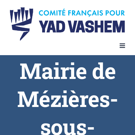
Skip
to
content
Mairie de
Mézières-
sous-