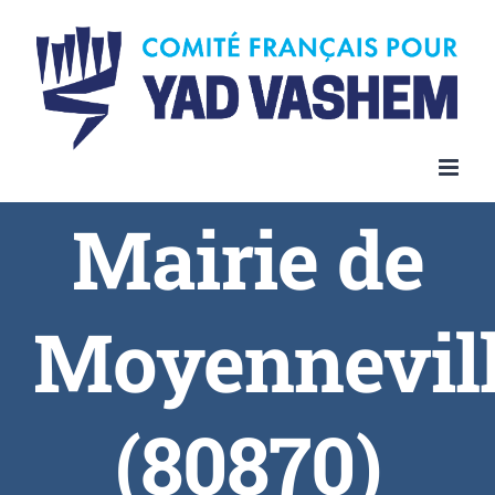
Skip
to
content
Mairie de
Moyennevil
(80870)