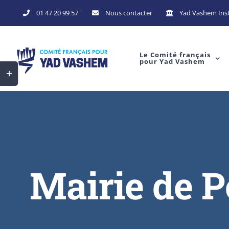
Skip
01 47 20 99 57
Nous contacter
Yad Vashem Inst
to
content
Le Comité français
pour Yad Vashem
Toggle
Sliding
Bar
Area
Mairie de P