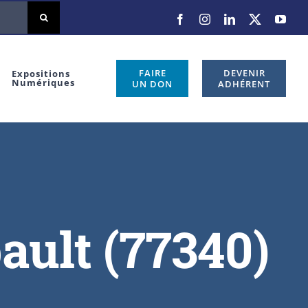
Facebook
Instagram
LinkedIn
X
You
FAIRE
DEVENIR
Expositions
Numériques
UN DON
ADHÉRENT
ault (77340)