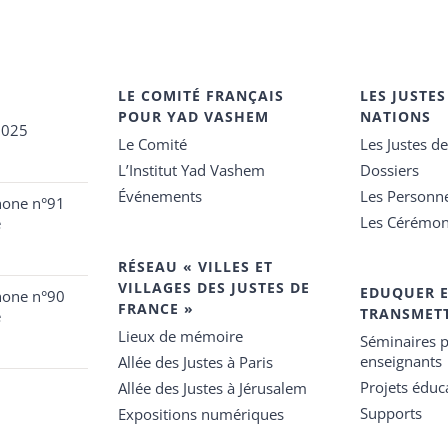
LE COMITÉ FRANÇAIS
LES JUSTES
POUR YAD VASHEM
NATIONS
2025
Le Comité
Les Justes d
L’Institut Yad Vashem
Dossiers
Événements
Les Personn
hone n°91
Les Cérémon
e
RÉSEAU « VILLES ET
VILLAGES DES JUSTES DE
EDUQUER 
hone n°90
FRANCE »
TRANSMET
e
Lieux de mémoire
Séminaires p
enseignants
Allée des Justes à Paris
Projets éduca
Allée des Justes à Jérusalem
Supports
Expositions numériques