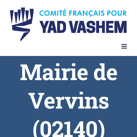
Skip
to
content
Mairie de
Vervins
(02140)