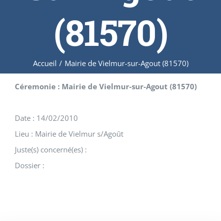
(81570)
Accueil
/
Mairie de Vielmur-sur-Agout (81570)
Céremonie : Mairie de Vielmur-sur-Agout (81570)
Date : 14/02/2010
Lieu : Mairie de Vielmur s/Agoût
Juste(s) concerné(es) :
Dossier :