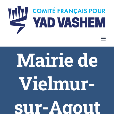
Skip
to
content
Mairie de
Vielmur-
sur-Agout