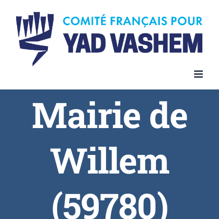
Skip
to
content
Mairie de
Willem
(59780)