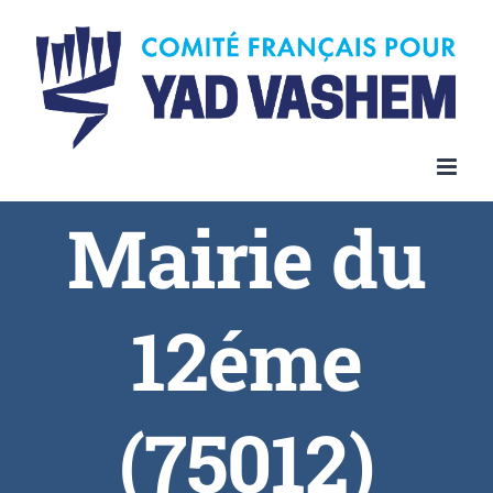
Skip
to
content
Mairie du
12éme
(75012)