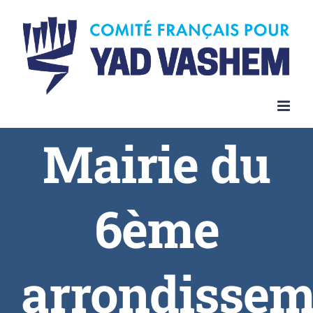
Skip
to
content
Mairie du
6ème
arrondissem