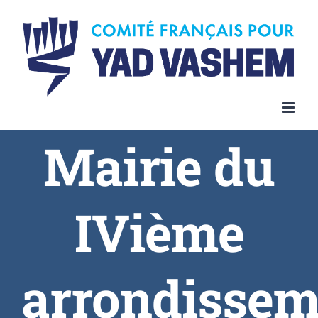
Skip
to
content
Mairie du
IVième
arrondissem