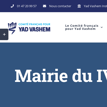
Skip
01 47 20 99 57
Nous contacter
Yad Vashem Inst
to
content
Le Comité français
pour Yad Vashem
Toggle
Sliding
Bar
Area
Mairie du 