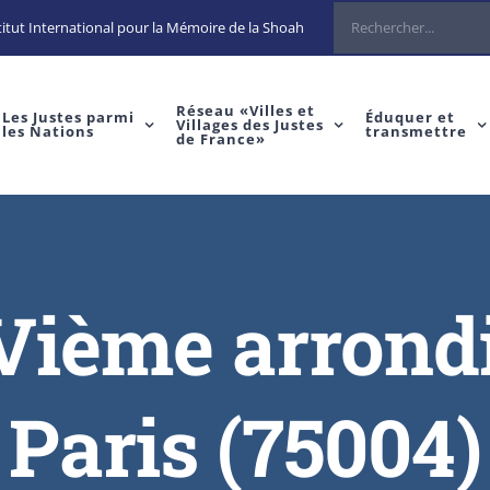
Rechercher
itut International pour la Mémoire de la Shoah
Réseau «Villes et
Les Justes parmi
Éduquer et
Villages des Justes
les Nations
transmettre
de France»
IVième arrond
Paris (75004)