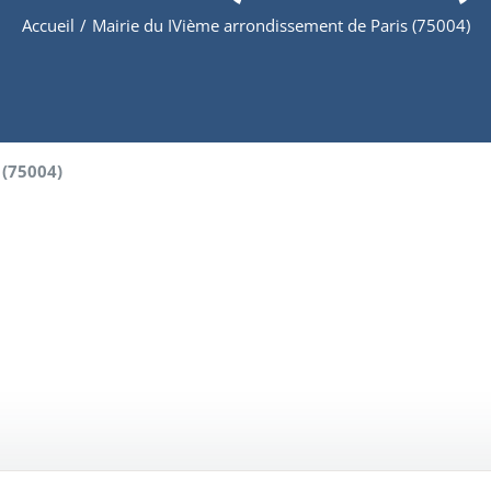
Accueil
/
Mairie du IVième arrondissement de Paris (75004)
 (75004)