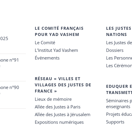
LE COMITÉ FRANÇAIS
LES JUSTES
POUR YAD VASHEM
NATIONS
2025
Le Comité
Les Justes d
L’Institut Yad Vashem
Dossiers
Événements
Les Personn
hone n°91
Les Cérémon
e
RÉSEAU « VILLES ET
VILLAGES DES JUSTES DE
EDUQUER 
hone n°90
FRANCE »
TRANSMET
e
Lieux de mémoire
Séminaires p
enseignants
Allée des Justes à Paris
Projets éduca
Allée des Justes à Jérusalem
Supports
Expositions numériques