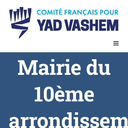
Skip
to
content
Mairie du
10ème
arrondissem