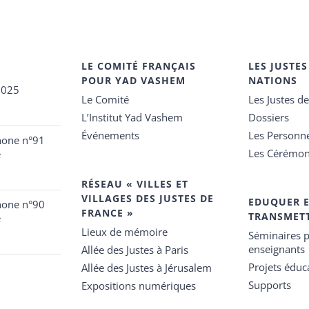
LE COMITÉ FRANÇAIS
LES JUSTES
POUR YAD VASHEM
NATIONS
2025
Le Comité
Les Justes d
L’Institut Yad Vashem
Dossiers
Événements
Les Personn
hone n°91
Les Cérémon
e
RÉSEAU « VILLES ET
VILLAGES DES JUSTES DE
EDUQUER 
hone n°90
FRANCE »
TRANSMET
e
Lieux de mémoire
Séminaires p
enseignants
Allée des Justes à Paris
Projets éduca
Allée des Justes à Jérusalem
Supports
Expositions numériques