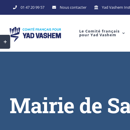
Skip
01 47 20 99 57
Nous contacter
Yad Vashem Inst
to
content
Le Comité français
pour Yad Vashem
Toggle
Sliding
Bar
Area
Mairie de Sa