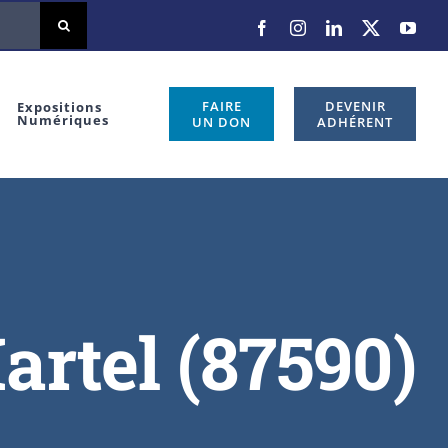
Facebook
Instagram
LinkedIn
X
You
FAIRE
DEVENIR
Expositions
Numériques
UN DON
ADHÉRENT
artel (87590)