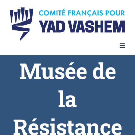
Skip
to
content
Musée de
la
Résistance