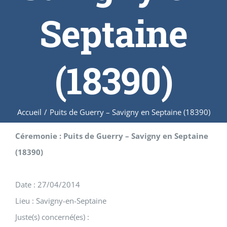
Septaine
(18390)
Accueil
/
Puits de Guerry – Savigny en Septaine (18390)
Céremonie : Puits de Guerry – Savigny en Septaine
(18390)
Date : 27/04/2014
Lieu : Savigny-en-Septaine
Juste(s) concerné(es) :