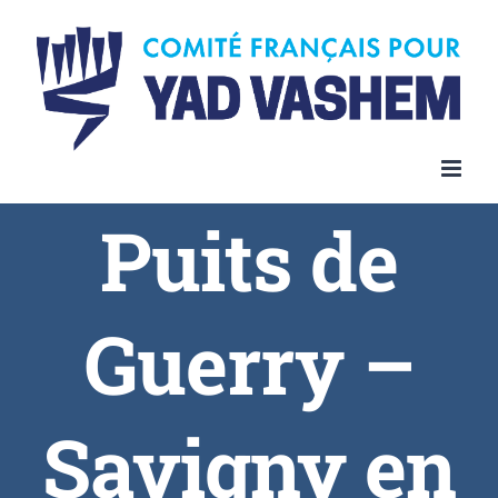
Skip
to
content
Puits de
Guerry –
Savigny en